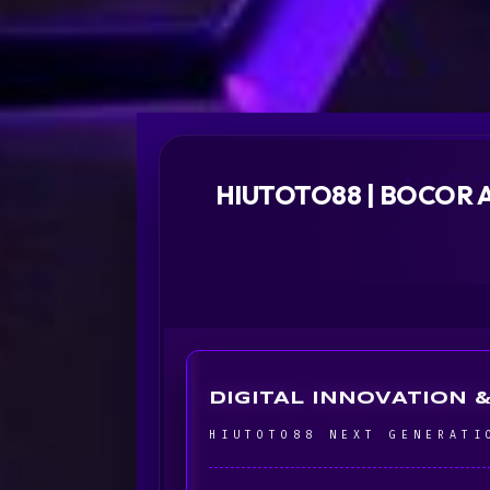
HIUTOTO88 | BOCOR 
DIGITAL INNOVATION 
HIUTOTO88 NEXT GENERATI