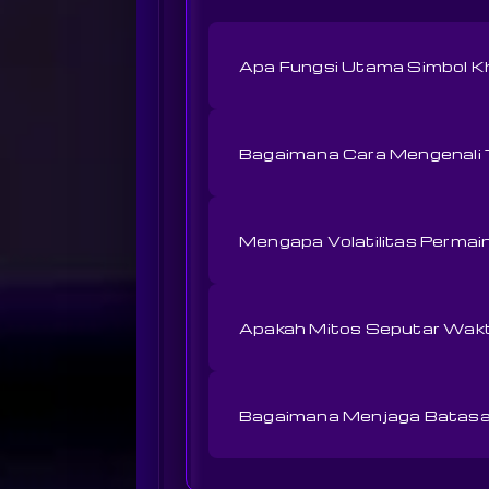
Apa Fungsi Utama Simbol K
Bagaimana Cara Mengenali 
Mengapa Volatilitas Permai
Apakah Mitos Seputar Wakt
Bagaimana Menjaga Batasa